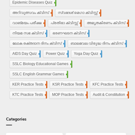
Epidemic Diseases Quiz
1
അറിവുത്സവം ക്വിസ്
2
സ്വദേശ് മെഗാ ക്വിസ്സ്
2
വാങ്മയം പരീക്ഷ
2
പ്രതിഭാ ക്വിസ്സ്
12
അമൃതകിരണം ക്വിസ്
17
നിയമ സഭ ക്വിസ്
17
ഭരണഘടന ക്വിസ്
20
ലോക രക്തദാന ദിനം ക്വിസ്
4
ബാലവേല വിരുദ്ധ ദിനം ക്വിസ്
2
AIDS Day Quiz
4
Power Quiz
13
Yoga Day Quiz
5
SSLC Biology Educational Games
25
SSLC English Grammar Games
25
KER Practice Tests
50
KSR Practice Tests
4
KFC Practice Tests
50
KTC Practice Tests
50
MOP Practice Tests
50
Audit & Constitution
50
Categories