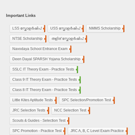
Important Links
LSS സ്കോളർഷിപ്
248
USS സ്കോളർഷിപ്
100
NMMS Scholarship
250
NTSE Scholarship
118
തളിര് സ്കോളർഷിപ്
33
Navodaya School Entrance Exam
160
De​en Dayal SPARSH Yojana​ Scholarship
15
SSLC IT Theory Exam - Practice Tests
110
Class 9 IT Theory Exam - Practice Tests
100
Class 8 IT Theory Exam - Practice Tests
100
Little Kites Aptitude Tests
11
SPC Selection/Promotion Test
5
JRC Selection Tests
10
NCC Selection Test
8
Scouts & Guides - Selection Test
10
SPC Promotion - Practice Test
5
JRC A, B, C Level Exam Practice
23