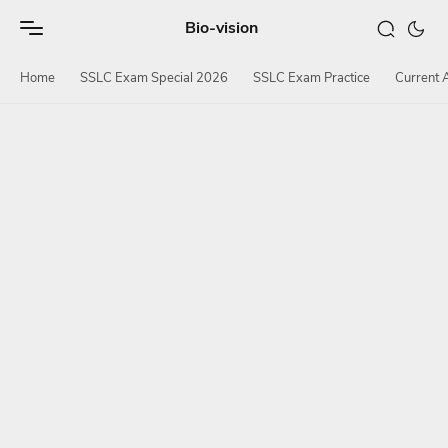
Bio-vision
Home
SSLC Exam Special 2026
SSLC Exam Practice
Current A