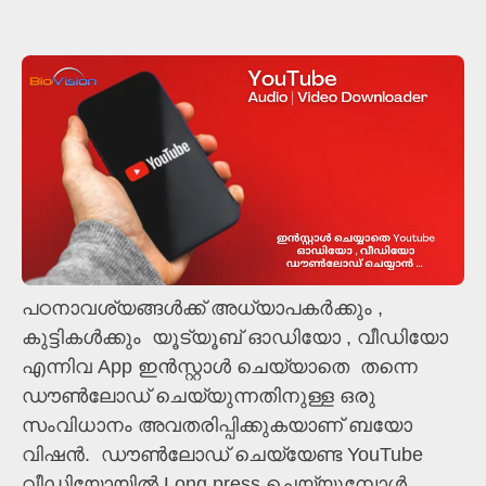
പഠനാവശ്യങ്ങൾക്ക് അധ്യാപകർക്കും ,
കുട്ടികൾക്കും യൂട്യൂബ് ഓഡിയോ , വീഡിയോ
എന്നിവ App ഇൻസ്റ്റാൾ ചെയ്യാതെ തന്നെ
ഡൗൺലോഡ് ചെയ്യുന്നതിനുള്ള ഒരു
സംവിധാനം അവതരിപ്പിക്കുകയാണ് ബയോ
വിഷൻ. ഡൗൺലോഡ് ചെയ്യേണ്ട YouTube
വീഡിയോയിൽ Long press ചെയ്യുമ്പോൾ