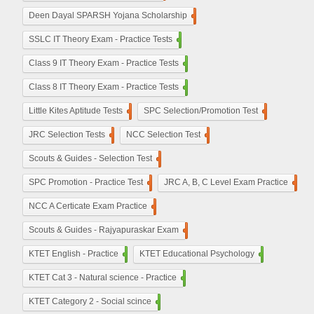
De​en Dayal SPARSH Yojana​ Scholarship
15
SSLC IT Theory Exam - Practice Tests
110
Class 9 IT Theory Exam - Practice Tests
100
Class 8 IT Theory Exam - Practice Tests
100
Little Kites Aptitude Tests
11
SPC Selection/Promotion Test
5
JRC Selection Tests
10
NCC Selection Test
8
Scouts & Guides - Selection Test
10
SPC Promotion - Practice Test
5
JRC A, B, C Level Exam Practice
23
NCC A Certicate Exam Practice
11
Scouts & Guides - Rajyapuraskar Exam
25
KTET English - Practice
210
KTET Educational Psychology
50
KTET Cat 3 - Natural science - Practice
50
KTET Category 2 - Social scince
210