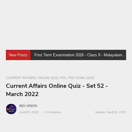
New Posts
First Term Examination 2026 - Class 9 - Malayalam II - Final Touch
CURRENT AFFAIRS
ONLINE QUIZ
PSC
PSC EXAM
QUIZ
Current Affairs Online Quiz - Set 52 -
March 2022
BIO-VISION
April 06, 2022
0
Comments
April 06, 2022