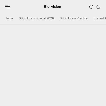
Bio-vision
Home
SSLC Exam Special 2026
SSLC Exam Practice
Current A