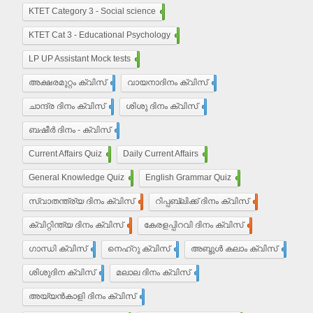
KTET Category 3 - Social science
450
KTET Cat 3 - Educational Psychology
210
LP UP Assistant Mock tests
450
അക്ഷരമുറ്റം ക്വിസ്
110
വായനാദിനം ക്വിസ്
27
ചാന്ദ്ര ദിനം ക്വിസ്
32
ശിശു ദിനം ക്വിസ്
22
ബഷീർ ദിനം - ക്വിസ്
15
Current Affairs Quiz
203
Daily Current Affairs
10
General Knowledge Quiz
16
English Grammar Quiz
55
സ്വാതന്ത്ര്യ ദിനം ക്വിസ്
37
റിപ്പബ്ലിക്ക് ദിനം ക്വിസ്
29
ക്വിറ്റിന്ത്യ ദിനം ക്വിസ്
7
കേരളപ്പിറവി ദിനം ക്വിസ്
18
ഗാന്ധി ക്വിസ്
35
നെഹ്‌റു ക്വിസ്
9
അബ്ദുൾ കലാം ക്വിസ്
5
ശിശുദിന ക്വിസ്
22
മലാല ദിനം ക്വിസ്
4
അയ്യൻ‌കാളി ദിനം ക്വിസ്
7