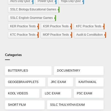
AIDS Day Quiz
4
Power Quiz
13
Yoga Day Quiz
5
SSLC Biology Educational Games
25
SSLC English Grammar Games
25
KER Practice Tests
50
KSR Practice Tests
4
KFC Practice Tests
50
KTC Practice Tests
50
MOP Practice Tests
50
Audit & Constitution
50
Categories
BUTTERFLIES
DOCUMENTARY
GEOGEBRA APPLETS
JRC EXAM
KAVITHAKAL
KOOL VIDEOS
LDC EXAM
PSC EXAM
SHORT FILM
SSLC THULYATHA EXAM