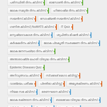
പരിസ്ഥിതി ദിനം ക്വിസ്
11
ഓസോൺ ദിനം ക്വിസ്
9
ലോക സമുദ്ര ദിനം ക്വിസ്
8
ഹിരോഷിമ ദിനം ക്വിസ്
10
സയൻസ് ക്വിസ്
30
സോഷ്യൽ സയൻസ് ക്വിസ്
30
ഗണിത ക്വിസ് | NuMATS ക്വിസ്
3
IT Quiz
5
മനുഷ്യാവകാശ ദിനം ക്വിസ്
3
ശുചിത്വ മിഷന്‍ ക്വിസ്
1
കർഷകദിനം ക്വിസ്
2
ലോക പ്രകൃതി സംരക്ഷണ ദിനം ക്വിസ്
1
ലോക ജനസംഖ്യാ ദിനം ക്വിസ്
10
അന്താരാഷ്‌ട്ര ലഹരി വിരുദ്ധ ദിനം ക്വിസ്
6
Epidemic Diseases Quiz
1
അറിവുത്സവം ക്വിസ്
2
സ്വദേശ് മെഗാ ക്വിസ്സ്
2
വാങ്മയം പരീക്ഷ
2
പ്രതിഭാ ക്വിസ്സ്
12
അമൃതകിരണം ക്വിസ്
17
നിയമ സഭ ക്വിസ്
17
ഭരണഘടന ക്വിസ്
20
ലോക രക്തദാന ദിനം ക്വിസ്
4
ബാലവേല വിരുദ്ധ ദിനം ക്വിസ്
2