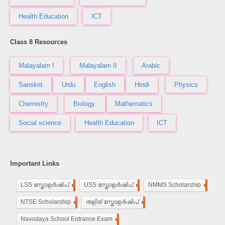
Health Education
ICT
Class 8 Resources
Malayalam I
Malayalam II
Arabic
Sanskrit
Urdu
English
Hindi
Physics
Chemistry
Biology.
Mathematics
Social science
Health Education
ICT
Important Links
LSS സ്കോളർഷിപ്
248
USS സ്കോളർഷിപ്
100
NMMS Scholarship
250
NTSE Scholarship
118
തളിര് സ്കോളർഷിപ്
33
Navodaya School Entrance Exam
160