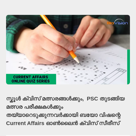
സ്കൂൾ ക്വിസ് മത്സരങ്ങൾക്കും, PSC തുടങ്ങിയ
മത്സര പരീക്ഷകൾക്കും
തയ്യാറെടുക്കുന്നവർക്കായി ബയോ വിഷന്റെ
Current Affairs ഓൺലൈൻ ക്വിസ് സീരീസ്