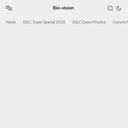
Bio-vision
Home
SSLC Exam Special 2026
SSLC Exam Practice
Current A