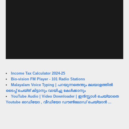
Income Tax Calculator 2024-25
Bio-vision FM Player - 101 Radio Stations
Malayalam Voice Typing | പറയുന്നതെന്തും മലയാളത്തിൽ
ടൈപ്പ് ചെയ്ത് കിട്ടാനും വായിച്ചു കേൾക്കാനും
YouTube Audio | Video Downloader | ഇൻസ്റ്റാൾ ചെയ്യാതെ
Youtube ഓഡിയോ , വീഡിയോ ഡൗൺലോഡ് ചെയ്യാൻ ...