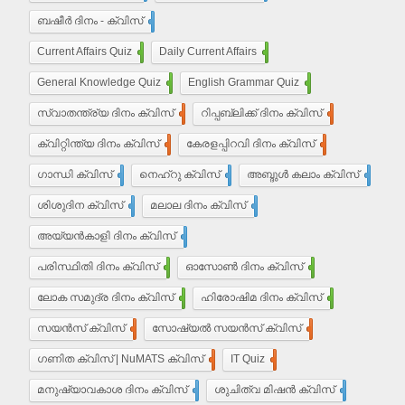
ബഷീർ ദിനം - ക്വിസ്
15
Current Affairs Quiz
203
Daily Current Affairs
10
General Knowledge Quiz
16
English Grammar Quiz
55
സ്വാതന്ത്ര്യ ദിനം ക്വിസ്
37
റിപ്പബ്ലിക്ക് ദിനം ക്വിസ്
29
ക്വിറ്റിന്ത്യ ദിനം ക്വിസ്
7
കേരളപ്പിറവി ദിനം ക്വിസ്
18
ഗാന്ധി ക്വിസ്
35
നെഹ്‌റു ക്വിസ്
9
അബ്ദുൾ കലാം ക്വിസ്
5
ശിശുദിന ക്വിസ്
22
മലാല ദിനം ക്വിസ്
4
അയ്യൻ‌കാളി ദിനം ക്വിസ്
7
പരിസ്ഥിതി ദിനം ക്വിസ്
11
ഓസോൺ ദിനം ക്വിസ്
9
ലോക സമുദ്ര ദിനം ക്വിസ്
8
ഹിരോഷിമ ദിനം ക്വിസ്
10
സയൻസ് ക്വിസ്
30
സോഷ്യൽ സയൻസ് ക്വിസ്
30
ഗണിത ക്വിസ് | NuMATS ക്വിസ്
3
IT Quiz
5
മനുഷ്യാവകാശ ദിനം ക്വിസ്
3
ശുചിത്വ മിഷന്‍ ക്വിസ്
1