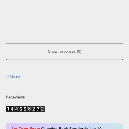
Show responses (0)
LLMs.txt
Pageviews
1st Term Exam
Question Bank Standards 1 to 10