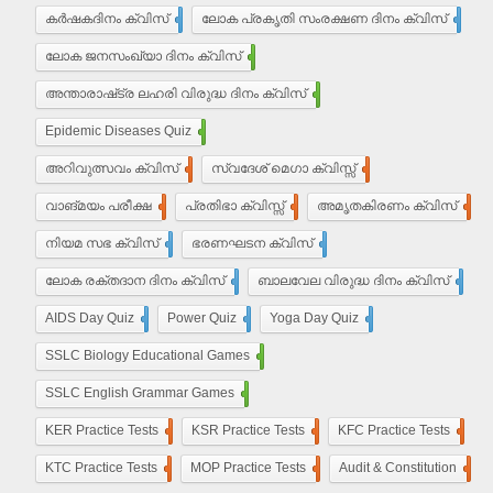
കർഷകദിനം ക്വിസ്
2
ലോക പ്രകൃതി സംരക്ഷണ ദിനം ക്വിസ്
1
ലോക ജനസംഖ്യാ ദിനം ക്വിസ്
10
അന്താരാഷ്‌ട്ര ലഹരി വിരുദ്ധ ദിനം ക്വിസ്
6
Epidemic Diseases Quiz
1
അറിവുത്സവം ക്വിസ്
2
സ്വദേശ് മെഗാ ക്വിസ്സ്
2
വാങ്മയം പരീക്ഷ
2
പ്രതിഭാ ക്വിസ്സ്
12
അമൃതകിരണം ക്വിസ്
17
നിയമ സഭ ക്വിസ്
17
ഭരണഘടന ക്വിസ്
20
ലോക രക്തദാന ദിനം ക്വിസ്
4
ബാലവേല വിരുദ്ധ ദിനം ക്വിസ്
2
AIDS Day Quiz
4
Power Quiz
13
Yoga Day Quiz
5
SSLC Biology Educational Games
25
SSLC English Grammar Games
25
KER Practice Tests
50
KSR Practice Tests
4
KFC Practice Tests
50
KTC Practice Tests
50
MOP Practice Tests
50
Audit & Constitution
50