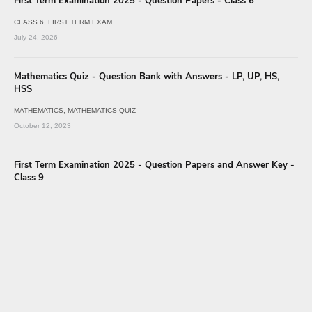
First Term Examination 2025 - Question Papers - Class 6
CLASS 6
FIRST TERM EXAM
July 24, 2026
Mathematics Quiz - Question Bank with Answers - LP, UP, HS,
HSS
MATHEMATICS
MATHEMATICS QUIZ
October 12, 2023
First Term Examination 2025 - Question Papers and Answer Key -
Class 9
CLASS 9
FIRST TERM EXAM
July 25, 2026
SSLC - First Term Model Question Papers MM & EM
CLASS 10
FIRST TERM EXAM
July 27, 2026