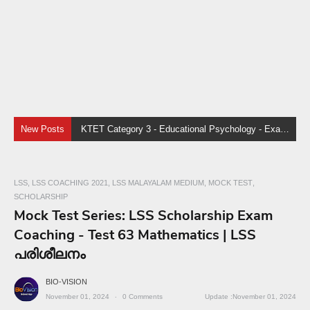
New Posts
KTET Category 3 - Educational Psychology - Exam Coaching - Part 5
LSS
LSS COACHING 2021
LSS MALAYALAM MEDIUM
MOCK TEST
SCHOLARSHIP
Mock Test Series: LSS Scholarship Exam
Coaching - Test 63 Mathematics | LSS
പരിശീലനം
BIO-VISION
November 01, 2024
0
Comments
November 01, 2024