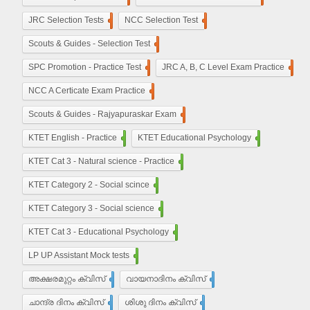
JRC Selection Tests
10
NCC Selection Test
8
Scouts & Guides - Selection Test
10
SPC Promotion - Practice Test
5
JRC A, B, C Level Exam Practice
23
NCC A Certicate Exam Practice
11
Scouts & Guides - Rajyapuraskar Exam
25
KTET English - Practice
210
KTET Educational Psychology
50
KTET Cat 3 - Natural science - Practice
50
KTET Category 2 - Social scince
210
KTET Category 3 - Social science
450
KTET Cat 3 - Educational Psychology
210
LP UP Assistant Mock tests
450
അക്ഷരമുറ്റം ക്വിസ്
110
വായനാദിനം ക്വിസ്
27
ചാന്ദ്ര ദിനം ക്വിസ്
32
ശിശു ദിനം ക്വിസ്
22