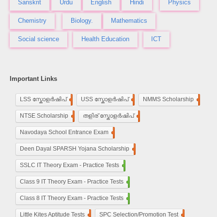
Sanskrit
Urdu
English
Hindi
Physics
Chemistry
Biology.
Mathematics
Social science
Health Education
ICT
Important Links
LSS സ്കോളർഷിപ്
248
USS സ്കോളർഷിപ്
100
NMMS Scholarship
250
NTSE Scholarship
118
തളിര് സ്കോളർഷിപ്
33
Navodaya School Entrance Exam
160
De​en Dayal SPARSH Yojana​ Scholarship
15
SSLC IT Theory Exam - Practice Tests
110
Class 9 IT Theory Exam - Practice Tests
100
Class 8 IT Theory Exam - Practice Tests
100
Little Kites Aptitude Tests
11
SPC Selection/Promotion Test
5