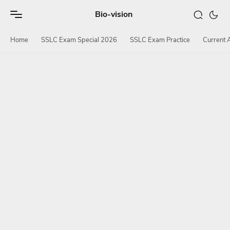
Bio-vision
Home
SSLC Exam Special 2026
SSLC Exam Practice
Current A