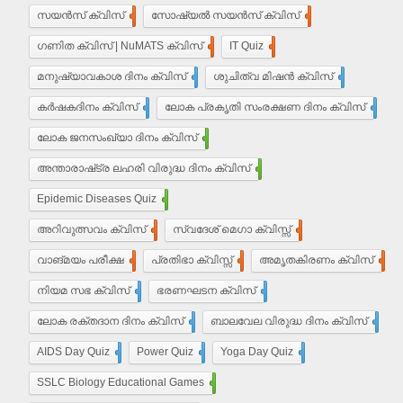
സയൻസ് ക്വിസ്
30
സോഷ്യൽ സയൻസ് ക്വിസ്
30
ഗണിത ക്വിസ് | NuMATS ക്വിസ്
3
IT Quiz
5
മനുഷ്യാവകാശ ദിനം ക്വിസ്
3
ശുചിത്വ മിഷന്‍ ക്വിസ്
1
കർഷകദിനം ക്വിസ്
2
ലോക പ്രകൃതി സംരക്ഷണ ദിനം ക്വിസ്
1
ലോക ജനസംഖ്യാ ദിനം ക്വിസ്
10
അന്താരാഷ്‌ട്ര ലഹരി വിരുദ്ധ ദിനം ക്വിസ്
6
Epidemic Diseases Quiz
1
അറിവുത്സവം ക്വിസ്
2
സ്വദേശ് മെഗാ ക്വിസ്സ്
2
വാങ്മയം പരീക്ഷ
2
പ്രതിഭാ ക്വിസ്സ്
12
അമൃതകിരണം ക്വിസ്
17
നിയമ സഭ ക്വിസ്
17
ഭരണഘടന ക്വിസ്
20
ലോക രക്തദാന ദിനം ക്വിസ്
4
ബാലവേല വിരുദ്ധ ദിനം ക്വിസ്
2
AIDS Day Quiz
4
Power Quiz
13
Yoga Day Quiz
5
SSLC Biology Educational Games
25