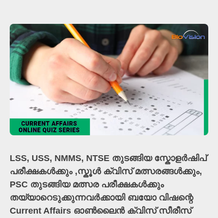
LSS, USS, NMMS, NTSE തുടങ്ങിയ സ്കോളർഷിപ്
പരീക്ഷകൾക്കും ,സ്കൂൾ ക്വിസ് മത്സരങ്ങൾക്കും,
PSC തുടങ്ങിയ മത്സര പരീക്ഷകൾക്കും
തയ്യാറെടുക്കുന്നവർക്കായി ബയോ വിഷന്റെ
Current Affairs ഓൺലൈൻ ക്വിസ് സീരീസ്