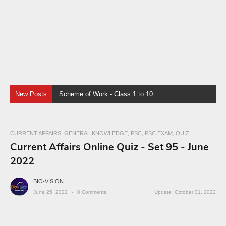
New Posts
Scheme of Work - Class 1 to 10
CURRENT AFFAIRS
GENERAL KNOWLEDGE
PSC
PSC EXAM
QUIZ
Current Affairs Online Quiz - Set 95 - June
2022
BIO-VISION
June 25, 2022
0
Comments
October 31, 2022