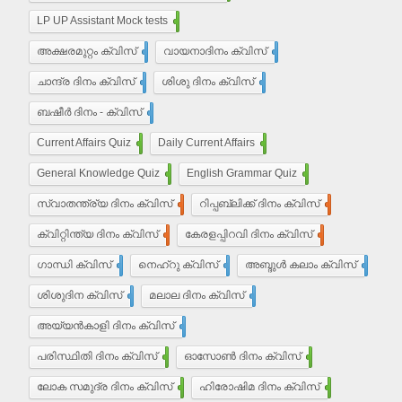
LP UP Assistant Mock tests
450
അക്ഷരമുറ്റം ക്വിസ്
110
വായനാദിനം ക്വിസ്
27
ചാന്ദ്ര ദിനം ക്വിസ്
32
ശിശു ദിനം ക്വിസ്
22
ബഷീർ ദിനം - ക്വിസ്
15
Current Affairs Quiz
203
Daily Current Affairs
10
General Knowledge Quiz
16
English Grammar Quiz
55
സ്വാതന്ത്ര്യ ദിനം ക്വിസ്
37
റിപ്പബ്ലിക്ക് ദിനം ക്വിസ്
29
ക്വിറ്റിന്ത്യ ദിനം ക്വിസ്
7
കേരളപ്പിറവി ദിനം ക്വിസ്
18
ഗാന്ധി ക്വിസ്
35
നെഹ്‌റു ക്വിസ്
9
അബ്ദുൾ കലാം ക്വിസ്
5
ശിശുദിന ക്വിസ്
22
മലാല ദിനം ക്വിസ്
4
അയ്യൻ‌കാളി ദിനം ക്വിസ്
7
പരിസ്ഥിതി ദിനം ക്വിസ്
11
ഓസോൺ ദിനം ക്വിസ്
9
ലോക സമുദ്ര ദിനം ക്വിസ്
8
ഹിരോഷിമ ദിനം ക്വിസ്
10