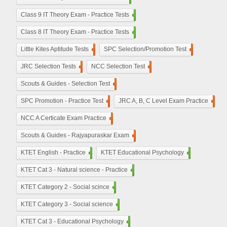
Class 9 IT Theory Exam - Practice Tests
100
Class 8 IT Theory Exam - Practice Tests
100
Little Kites Aptitude Tests
11
SPC Selection/Promotion Test
5
JRC Selection Tests
10
NCC Selection Test
8
Scouts & Guides - Selection Test
10
SPC Promotion - Practice Test
5
JRC A, B, C Level Exam Practice
23
NCC A Certicate Exam Practice
11
Scouts & Guides - Rajyapuraskar Exam
25
KTET English - Practice
210
KTET Educational Psychology
50
KTET Cat 3 - Natural science - Practice
50
KTET Category 2 - Social scince
210
KTET Category 3 - Social science
450
KTET Cat 3 - Educational Psychology
210