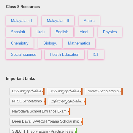
Class 8 Resources
Malayalam I
Malayalam II
Arabic
Sanskrit
Urdu
English
Hindi
Physics
Chemistry
Biology.
Mathematics
Social science
Health Education
ICT
Important Links
LSS സ്കോളർഷിപ്
248
USS സ്കോളർഷിപ്
100
NMMS Scholarship
250
NTSE Scholarship
118
തളിര് സ്കോളർഷിപ്
33
Navodaya School Entrance Exam
160
De​en Dayal SPARSH Yojana​ Scholarship
15
SSLC IT Theory Exam - Practice Tests
110