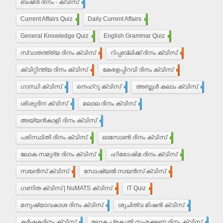
ബഷീർ ദിനം - ക്വിസ്
15
Current Affairs Quiz
203
Daily Current Affairs
10
General Knowledge Quiz
16
English Grammar Quiz
55
സ്വാതന്ത്ര്യ ദിനം ക്വിസ്
37
റിപ്പബ്ലിക്ക് ദിനം ക്വിസ്
29
ക്വിറ്റിന്ത്യ ദിനം ക്വിസ്
7
കേരളപ്പിറവി ദിനം ക്വിസ്
18
ഗാന്ധി ക്വിസ്
35
നെഹ്‌റു ക്വിസ്
9
അബ്ദുൾ കലാം ക്വിസ്
5
ശിശുദിന ക്വിസ്
22
മലാല ദിനം ക്വിസ്
4
അയ്യൻ‌കാളി ദിനം ക്വിസ്
7
പരിസ്ഥിതി ദിനം ക്വിസ്
11
ഓസോൺ ദിനം ക്വിസ്
9
ലോക സമുദ്ര ദിനം ക്വിസ്
8
ഹിരോഷിമ ദിനം ക്വിസ്
10
സയൻസ് ക്വിസ്
30
സോഷ്യൽ സയൻസ് ക്വിസ്
30
ഗണിത ക്വിസ് | NuMATS ക്വിസ്
3
IT Quiz
5
മനുഷ്യാവകാശ ദിനം ക്വിസ്
3
ശുചിത്വ മിഷന്‍ ക്വിസ്
1
കർഷകദിനം ക്വിസ്
2
ലോക പ്രകൃതി സംരക്ഷണ ദിനം ക്വിസ്
1