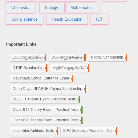
Chemistry
Biology.
Mathematics
Social science
Health Education
ICT
Important Links
LSS സ്കോളർഷിപ്
248
USS സ്കോളർഷിപ്
100
NMMS Scholarship
250
NTSE Scholarship
118
തളിര് സ്കോളർഷിപ്
33
Navodaya School Entrance Exam
160
De​en Dayal SPARSH Yojana​ Scholarship
15
SSLC IT Theory Exam - Practice Tests
110
Class 9 IT Theory Exam - Practice Tests
100
Class 8 IT Theory Exam - Practice Tests
100
Little Kites Aptitude Tests
11
SPC Selection/Promotion Test
5