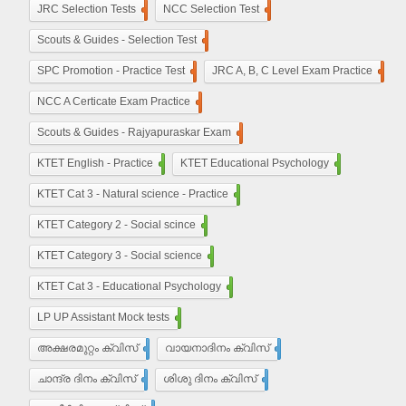
JRC Selection Tests
10
NCC Selection Test
8
Scouts & Guides - Selection Test
10
SPC Promotion - Practice Test
5
JRC A, B, C Level Exam Practice
23
NCC A Certicate Exam Practice
11
Scouts & Guides - Rajyapuraskar Exam
25
KTET English - Practice
210
KTET Educational Psychology
50
KTET Cat 3 - Natural science - Practice
50
KTET Category 2 - Social scince
210
KTET Category 3 - Social science
450
KTET Cat 3 - Educational Psychology
210
LP UP Assistant Mock tests
450
അക്ഷരമുറ്റം ക്വിസ്
110
വായനാദിനം ക്വിസ്
27
ചാന്ദ്ര ദിനം ക്വിസ്
32
ശിശു ദിനം ക്വിസ്
22