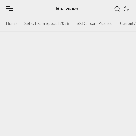
Bio-vision
Home
SSLC Exam Special 2026
SSLC Exam Practice
Current A