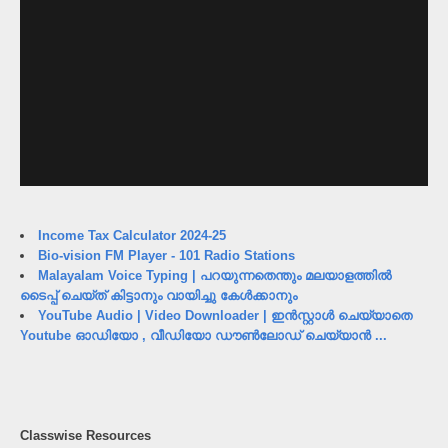
Income Tax Calculator 2024-25
Bio-vision FM Player - 101 Radio Stations
Malayalam Voice Typing | പറയുന്നതെന്തും മലയാളത്തിൽ
ടൈപ്പ് ചെയ്ത് കിട്ടാനും വായിച്ചു കേൾക്കാനും
YouTube Audio | Video Downloader | ഇൻസ്റ്റാൾ ചെയ്യാതെ
Youtube ഓഡിയോ , വീഡിയോ ഡൗൺലോഡ് ചെയ്യാൻ ...
Classwise Resources