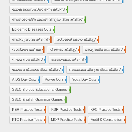
ലോക ജനസംഖ്യാ ദിനം ക്വിസ്
10
അന്താരാഷ്‌ട്ര ലഹരി വിരുദ്ധ ദിനം ക്വിസ്
6
Epidemic Diseases Quiz
1
അറിവുത്സവം ക്വിസ്
2
സ്വദേശ് മെഗാ ക്വിസ്സ്
2
വാങ്മയം പരീക്ഷ
2
പ്രതിഭാ ക്വിസ്സ്
12
അമൃതകിരണം ക്വിസ്
17
നിയമ സഭ ക്വിസ്
17
ഭരണഘടന ക്വിസ്
20
ലോക രക്തദാന ദിനം ക്വിസ്
4
ബാലവേല വിരുദ്ധ ദിനം ക്വിസ്
2
AIDS Day Quiz
4
Power Quiz
13
Yoga Day Quiz
5
SSLC Biology Educational Games
25
SSLC English Grammar Games
25
KER Practice Tests
50
KSR Practice Tests
4
KFC Practice Tests
50
KTC Practice Tests
50
MOP Practice Tests
50
Audit & Constitution
50