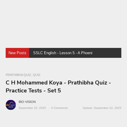
New Posts
SSLC English - Lesson 5 - A Phoenix Rises - Discources
PRATHIBHA QUIZ
QUIZ
C H Mohammed Koya - Prathibha Quiz -
Practice Tests - Set 5
BIO-VISION
September 22, 2025
0
Comments
September 22, 2025