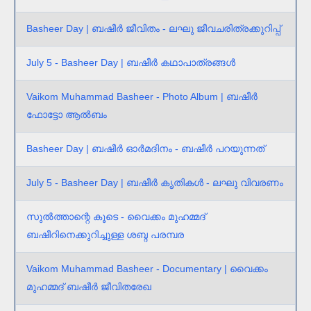
Basheer Day | ബഷീർ ജീവിതം - ലഘു ജീവചരിത്രക്കുറിപ്പ്
July 5 - Basheer Day | ബഷീർ കഥാപാത്രങ്ങൾ
Vaikom Muhammad Basheer - Photo Album | ബഷീർ
ഫോട്ടോ ആൽബം
Basheer Day | ബഷീര്‍ ഓര്‍മദിനം - ബഷീര്‍ പറയുന്നത്
July 5 - Basheer Day | ബഷീർ കൃതികൾ - ലഘു വിവരണം
സുൽത്താന്റെ കൂടെ - വൈക്കം മുഹമ്മദ്
ബഷീറിനെക്കുറിച്ചുള്ള ശബ്ദ പരമ്പര
Vaikom Muhammad Basheer - Documentary | വൈക്കം
മുഹമ്മദ് ബഷീര്‍ ജീവിതരേഖ