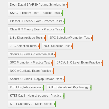
De​en Dayal SPARSH Yojana​ Scholarship
15
SSLC IT Theory Exam - Practice Tests
110
Class 9 IT Theory Exam - Practice Tests
100
Class 8 IT Theory Exam - Practice Tests
100
Little Kites Aptitude Tests
11
SPC Selection/Promotion Test
5
JRC Selection Tests
10
NCC Selection Test
8
Scouts & Guides - Selection Test
10
SPC Promotion - Practice Test
5
JRC A, B, C Level Exam Practice
23
NCC A Certicate Exam Practice
11
Scouts & Guides - Rajyapuraskar Exam
25
KTET English - Practice
210
KTET Educational Psychology
50
KTET Cat 3 - Natural science - Practice
50
KTET Category 2 - Social scince
210