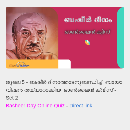
ജൂലെ 5 - ബഷീർ ദിനത്തോടനുബന്ധിച്ച് ബയോ
വിഷൻ തയ്യാറാക്കിയ ഓൺലൈൻ ക്വിസ് -
Set 2
Basheer Day Online Quiz
-
Direct link