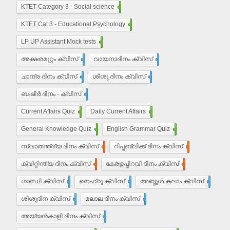
KTET Category 3 - Social science
450
KTET Cat 3 - Educational Psychology
210
LP UP Assistant Mock tests
450
അക്ഷരമുറ്റം ക്വിസ്
110
വായനാദിനം ക്വിസ്
27
ചാന്ദ്ര ദിനം ക്വിസ്
32
ശിശു ദിനം ക്വിസ്
22
ബഷീർ ദിനം - ക്വിസ്
15
Current Affairs Quiz
203
Daily Current Affairs
10
General Knowledge Quiz
16
English Grammar Quiz
55
സ്വാതന്ത്ര്യ ദിനം ക്വിസ്
37
റിപ്പബ്ലിക്ക് ദിനം ക്വിസ്
29
ക്വിറ്റിന്ത്യ ദിനം ക്വിസ്
7
കേരളപ്പിറവി ദിനം ക്വിസ്
18
ഗാന്ധി ക്വിസ്
35
നെഹ്‌റു ക്വിസ്
9
അബ്ദുൾ കലാം ക്വിസ്
5
ശിശുദിന ക്വിസ്
22
മലാല ദിനം ക്വിസ്
4
അയ്യൻ‌കാളി ദിനം ക്വിസ്
7