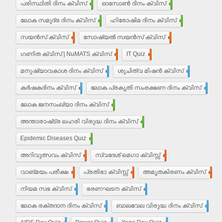
പരിസ്ഥിതി ദിനം ക്വിസ്
11
ഓസോൺ ദിനം ക്വിസ്
9
ലോക സമുദ്ര ദിനം ക്വിസ്
8
ഹിരോഷിമ ദിനം ക്വിസ്
10
സയൻസ് ക്വിസ്
30
സോഷ്യൽ സയൻസ് ക്വിസ്
30
ഗണിത ക്വിസ് | NuMATS ക്വിസ്
3
IT Quiz
5
മനുഷ്യാവകാശ ദിനം ക്വിസ്
3
ശുചിത്വ മിഷന്‍ ക്വിസ്
1
കർഷകദിനം ക്വിസ്
2
ലോക പ്രകൃതി സംരക്ഷണ ദിനം ക്വിസ്
1
ലോക ജനസംഖ്യാ ദിനം ക്വിസ്
10
അന്താരാഷ്‌ട്ര ലഹരി വിരുദ്ധ ദിനം ക്വിസ്
6
Epidemic Diseases Quiz
1
അറിവുത്സവം ക്വിസ്
2
സ്വദേശ് മെഗാ ക്വിസ്സ്
2
വാങ്മയം പരീക്ഷ
2
പ്രതിഭാ ക്വിസ്സ്
12
അമൃതകിരണം ക്വിസ്
17
നിയമ സഭ ക്വിസ്
17
ഭരണഘടന ക്വിസ്
20
ലോക രക്തദാന ദിനം ക്വിസ്
4
ബാലവേല വിരുദ്ധ ദിനം ക്വിസ്
2