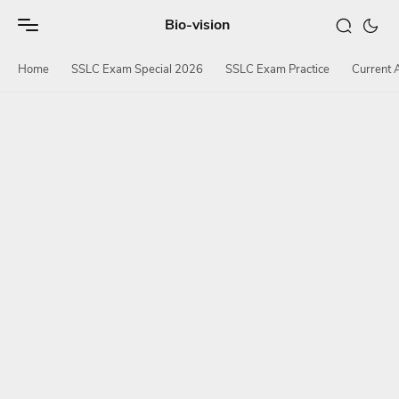
Bio-vision
Home
SSLC Exam Special 2026
SSLC Exam Practice
Current A