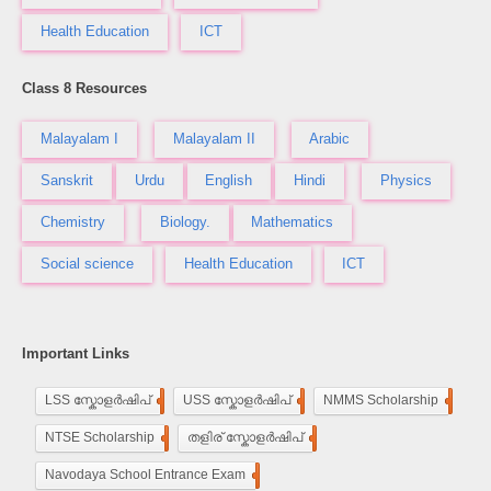
Health Education
ICT
Class 8 Resources
Malayalam I
Malayalam II
Arabic
Sanskrit
Urdu
English
Hindi
Physics
Chemistry
Biology.
Mathematics
Social science
Health Education
ICT
Important Links
LSS സ്കോളർഷിപ്
248
USS സ്കോളർഷിപ്
100
NMMS Scholarship
250
NTSE Scholarship
118
തളിര് സ്കോളർഷിപ്
33
Navodaya School Entrance Exam
160