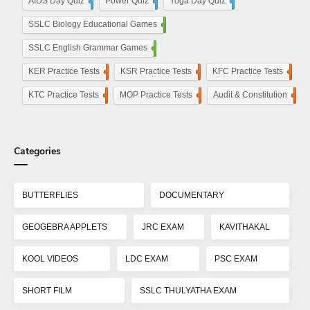
AIDS Day Quiz
4
Power Quiz
13
Yoga Day Quiz
5
SSLC Biology Educational Games
25
SSLC English Grammar Games
25
KER Practice Tests
50
KSR Practice Tests
4
KFC Practice Tests
50
KTC Practice Tests
50
MOP Practice Tests
50
Audit & Constitution
50
Categories
BUTTERFLIES
DOCUMENTARY
GEOGEBRA APPLETS
JRC EXAM
KAVITHAKAL
KOOL VIDEOS
LDC EXAM
PSC EXAM
SHORT FILM
SSLC THULYATHA EXAM